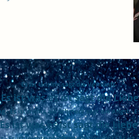
Es ist Unsinn sagt die Vernunft
Es ist was es ist sagt die Liebe
- Es ist nichts als Schmerz sagt die Angst - Es
Es ist was es ist sagt die Lieb
lz - Es ist leichtsinnig sagt die Vorsicht - Es i